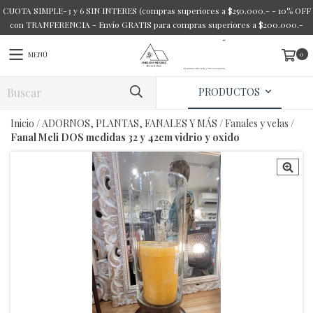
CUOTA SIMPLE-3 y 6 SIN INTERES (compras superiores a $250.000.- - 10% OFF
con TRANFERENCIA - Envío GRATIS para compras superiores a $200.000.-
0
MENÚ
PRODUCTOS
Inicio
/
ADORNOS, PLANTAS, FANALES Y MÁS
/
Fanales y velas
/
Fanal Meli DOS medidas 32 y 42cm vidrio y oxido