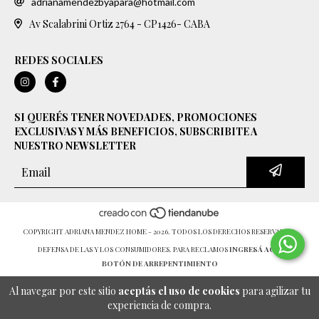
adrianamendezbyapara@hotmail.com
Av Scalabrini Ortiz 2764 - CP1426- CABA
REDES SOCIALES
SI QUERÉS TENER NOVEDADES, PROMOCIONES
EXCLUSIVAS Y MÁS BENEFICIOS, SUBSCRIBITE A
NUESTRO NEWSLETTER
COPYRIGHT ADRIANA MENDEZ HOME - 2026. TODOS LOS DERECHOS RESERVADOS.
DEFENSA DE LAS Y LOS CONSUMIDORES. PARA RECLAMOS
INGRESÁ ACÁ.
BOTÓN DE ARREPENTIMIENTO
Al navegar por este sitio
aceptás el uso de cookies
para agilizar tu
experiencia de compra.