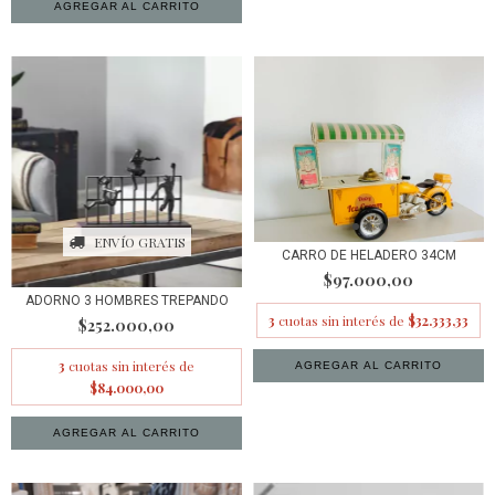
AGREGAR AL CARRITO
ENVÍO GRATIS
CARRO DE HELADERO 34CM
$97.000,00
ADORNO 3 HOMBRES TREPANDO
3
cuotas sin interés de
$32.333,33
$252.000,00
3
cuotas sin interés de
$84.000,00