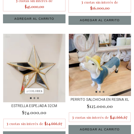
3
cuotas sin interés de
3
cuotas sin interés de
$45.000,00
$16.000,00
2 COLORES
PERRITO SALCHICHA EN RESINA XL
$125.000,00
ESTRELLA ESPEJADA 32CM
$74.000,00
3
cuotas sin interés de
$41.666,67
3
cuotas sin interés de
$24.666,67