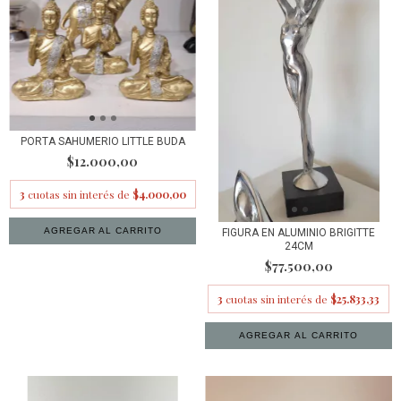
PORTA SAHUMERIO LITTLE BUDA
$12.000,00
3
cuotas sin interés de
$4.000,00
AGREGAR AL CARRITO
FIGURA EN ALUMINIO BRIGITTE
24CM
$77.500,00
3
cuotas sin interés de
$25.833,33