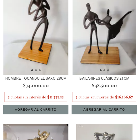
HOMBRE TOCANDO EL SAXO 28CM
BAILARINES CLÁSICOS 21CM
$34.000,00
$48.500,00
3
cuotas sin interés de
$11.333,33
3
cuotas sin interés de
$16.166,67