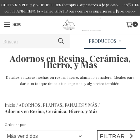
CUOTA SIMPLE-3 y 6 SIN INTERES (compras superiores a $250.000.- - 10% OFF
con TRANFERENCIA - Envío GRATIS para compras superiores a $200.000.-
0
MENÚ
PRODUCTOS
Adornos en Resina, Cerámica,
Hierro, y Más
Detalles y figuras hechas en resina, hierro, aluminio y madera. Ideales para
darle un toeque único a tus espacios; y algo retro también.
Inicio
/
ADORNOS, PLANTAS, FANALES Y MÁS
/
Adornos en Resina, Cerámica, Hierro, y Más
Ordenar por
FILTRAR