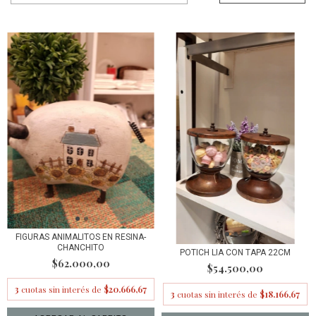
FIGURAS ANIMALITOS EN RESINA-
CHANCHITO
POTICH LIA CON TAPA 22CM
$62.000,00
$54.500,00
3
cuotas sin interés de
$20.666,67
3
cuotas sin interés de
$18.166,67