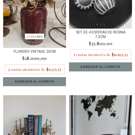
SET DE 4 ESFERAS DE RESINA
2 COLORES
7,5CM
$35.800,00
FLORERO VINTAGE 20CM
3
cuotas sin interés de
$11.933,33
$28.000,00
3
cuotas sin interés de
$9.333,33
AGREGAR AL CARRITO