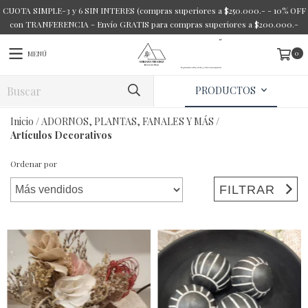
CUOTA SIMPLE-3 y 6 SIN INTERES (compras superiores a $250.000.- - 10% OFF
con TRANFERENCIA - Envío GRATIS para compras superiores a $200.000.-
0
MENÚ
PRODUCTOS
Inicio
/
ADORNOS, PLANTAS, FANALES Y MÁS
/
Artículos Decorativos
Ordenar por
FILTRAR