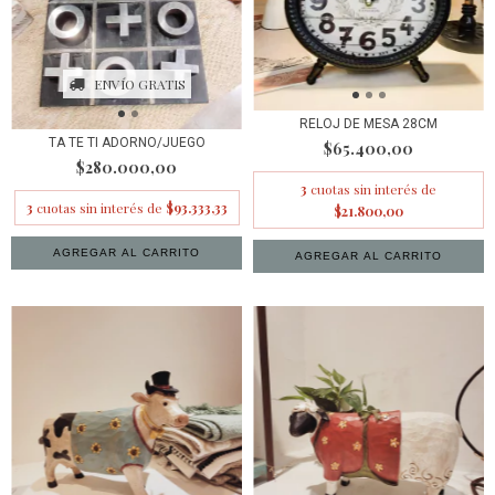
ENVÍO GRATIS
RELOJ DE MESA 28CM
TA TE TI ADORNO/JUEGO
$65.400,00
$280.000,00
3
cuotas sin interés de
3
cuotas sin interés de
$93.333,33
$21.800,00