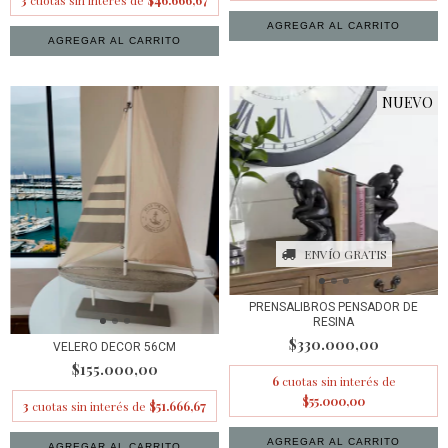
3
cuotas sin interés de
$46.666,67
NUEVO
ENVÍO GRATIS
PRENSALIBROS PENSADOR DE
RESINA
$330.000,00
VELERO DECOR 56CM
$155.000,00
6
cuotas sin interés de
$55.000,00
3
cuotas sin interés de
$51.666,67