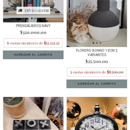
ENVÍO GRATIS
PRENSALIBROS NAVY
$320.000,00
6
cuotas sin interés de
$53.333,33
FLORERO BONNO 13CM 2
VARIANTES
$25.500,00
3
cuotas sin interés de
$8.500,00