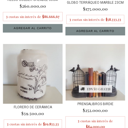
GLOBO TERRÁQUEO MARBLE 23CM
$260.000,00
$175.000,00
3
cuotas sin interés de
$86.666,67
3
cuotas sin interés de
$58.333,33
ENVÍO GRATIS
PRENSALIBROS BIRDIE
FLORERO DE CERÁMICA
$252.000,00
$59.500,00
3
cuotas sin interés de
3
cuotas sin interés de
$19.833,33
$84.000,00