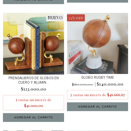
NUEVO
22
%
OFF
GLOBO RUGBY TIME
PRENSALIBROS DE GLOBOS EN
CUERO Y ALUMIN...
$140.000,00
$180.000,00
$123.000,00
3
cuotas sin interés de
$46.666,67
3
cuotas sin interés de
$41.000,00