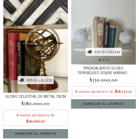
ENVÍO GRATIS
PRENSALIBROS GLOBO
TERRÁQUEO SOBRE MÁRMO...
$350.000,00
ENVÍO GRATIS
6
cuotas sin interés de
$58.333,33
GLOBO CELESTIAL DE METAL 28CM
$580.000,00
6
cuotas sin interés de
$96.666,67