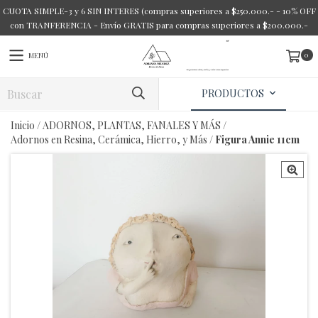
CUOTA SIMPLE-3 y 6 SIN INTERES (compras superiores a $250.000.- - 10% OFF
con TRANFERENCIA - Envío GRATIS para compras superiores a $200.000.-
0
MENÚ
PRODUCTOS
Inicio
/
ADORNOS, PLANTAS, FANALES Y MÁS
/
Adornos en Resina, Cerámica, Hierro, y Más
/
Figura Annie 11cm