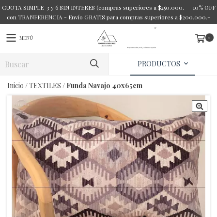
CUOTA SIMPLE-3 y 6 SIN INTERES (compras superiores a $250.000.- - 10% OFF
con TRANFERENCIA - Envío GRATIS para compras superiores a $200.000.-
0
MENÚ
PRODUCTOS
Inicio
/
TEXTILES
/
Funda Navajo 40x65cm