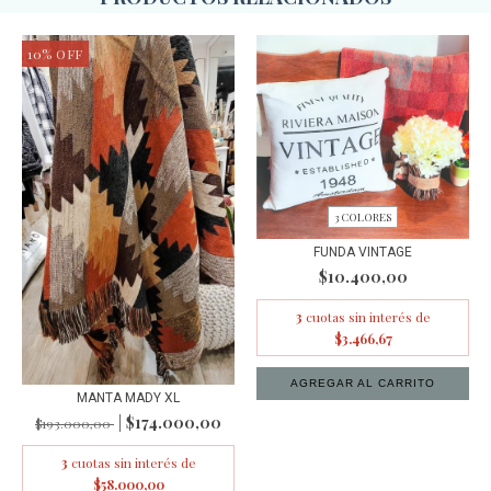
10
%
OFF
3 COLORES
FUNDA VINTAGE
$10.400,00
3
cuotas sin interés de
$3.466,67
AGREGAR AL CARRITO
MANTA MADY XL
$174.000,00
$193.000,00
3
cuotas sin interés de
$58.000,00