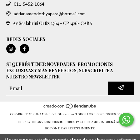
011-5452-1064
adrianamendezbyapara@hotmail.com
Av Scalabrini Ortiz 2764 - CP1426- CABA
REDES SOCIALES
SI QUERÉS TENER NOVEDADES, PROMOCIONES
EXCLUSIVAS Y MÁS BENEFICIOS, SUBSCRIBITE A
NUESTRO NEWSLETTER
COPYRIGHT ADRIANA MENDEZ HOME - 2026. TODOS LOS DERECHOS RESERVADOS.
DEFENSA DE LAS Y LOS CONSUMIDORES. PARA RECLAMOS
INGRESÁ ACÁ.
BOTÓN DE ARREPENTIMIENTO