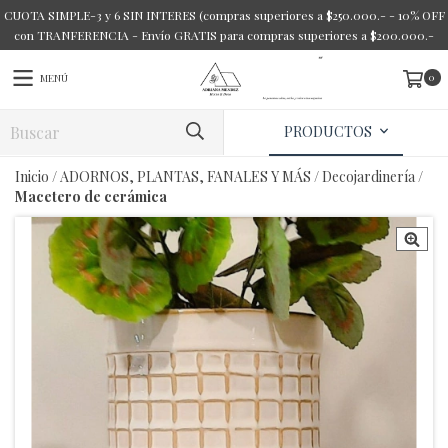
CUOTA SIMPLE-3 y 6 SIN INTERES (compras superiores a $250.000.- - 10% OFF
con TRANFERENCIA - Envío GRATIS para compras superiores a $200.000.-
0
MENÚ
PRODUCTOS
Inicio
/
ADORNOS, PLANTAS, FANALES Y MÁS
/
Decojardinería
/
Macetero de cerámica