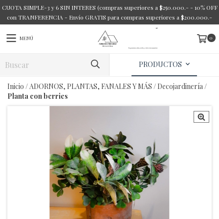
CUOTA SIMPLE-3 y 6 SIN INTERES (compras superiores a $250.000.- - 10% OFF
con TRANFERENCIA - Envío GRATIS para compras superiores a $200.000.-
0
MENÚ
PRODUCTOS
Inicio
/
ADORNOS, PLANTAS, FANALES Y MÁS
/
Decojardinería
/
Planta con berries