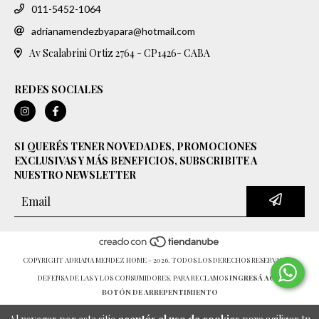
011-5452-1064
adrianamendezbyapara@hotmail.com
Av Scalabrini Ortiz 2764 - CP1426- CABA
REDES SOCIALES
SI QUERÉS TENER NOVEDADES, PROMOCIONES
EXCLUSIVAS Y MÁS BENEFICIOS, SUBSCRIBITE A
NUESTRO NEWSLETTER
COPYRIGHT ADRIANA MENDEZ HOME - 2026. TODOS LOS DERECHOS RESERVADOS.
DEFENSA DE LAS Y LOS CONSUMIDORES. PARA RECLAMOS
INGRESÁ ACÁ.
BOTÓN DE ARREPENTIMIENTO